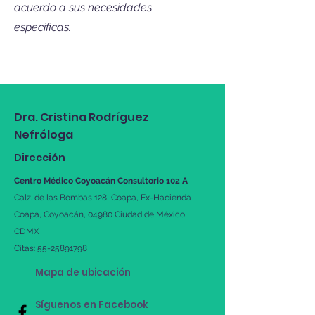
acuerdo a sus necesidades
específicas.
Dra. Cristina Rodríguez
Nefróloga
Dirección
Centro Médico Coyoacán Consultorio 102 A
Calz. de las Bombas 128, Coapa, Ex-Hacienda
Coapa, Coyoacán, 04980 Ciudad de México,
CDMX
Citas:
55-25891798
Mapa de ubicación
Síguenos en Facebook